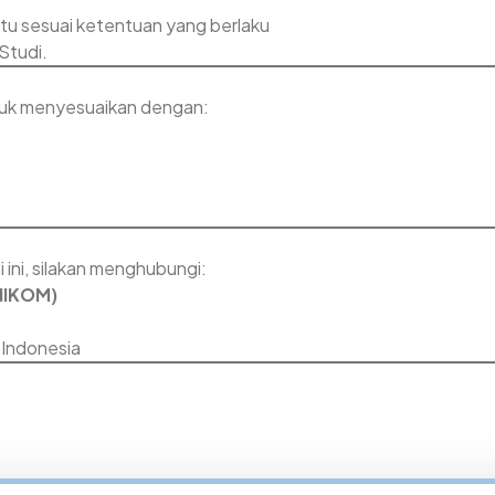
u sesuai ketentuan yang berlaku
Studi.
ntuk menyesuaikan dengan:
i ini, silakan menghubungi:
UNIKOM)
, Indonesia