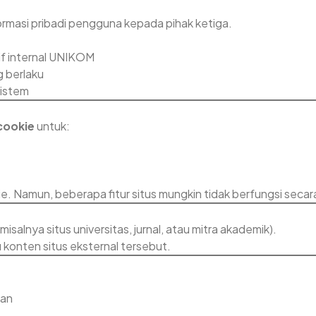
ormasi pribadi pengguna kepada pihak ketiga.
if internal UNIKOM
 berlaku
sistem
cookie
untuk:
Namun, beberapa fitur situs mungkin tidak berfungsi secara
isalnya situs universitas, jurnal, atau mitra akademik).
 konten situs eksternal tersebut.
pan