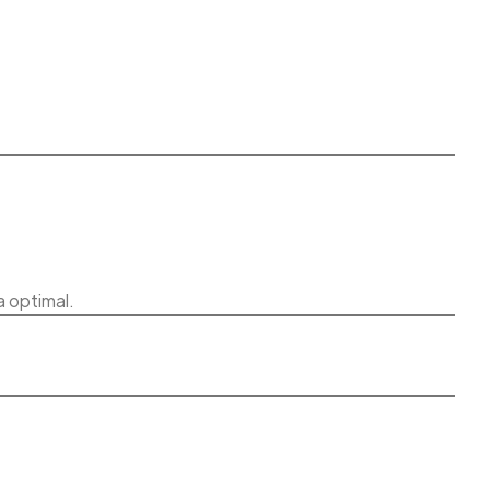
 optimal.