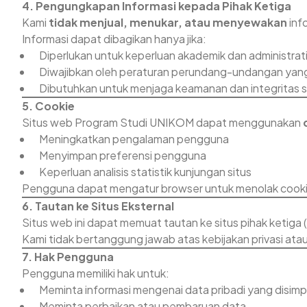
4. Pengungkapan Informasi kepada Pihak Ketiga
Kami
tidak menjual, menukar, atau menyewakan
inf
Informasi dapat dibagikan hanya jika:
Diperlukan untuk keperluan akademik dan administrat
Diwajibkan oleh peraturan perundang-undangan yang
Dibutuhkan untuk menjaga keamanan dan integritas 
5. Cookie
Situs web Program Studi UNIKOM dapat menggunakan
Meningkatkan pengalaman pengguna
Menyimpan preferensi pengguna
Keperluan analisis statistik kunjungan situs
Pengguna dapat mengatur browser untuk menolak cookie. 
6. Tautan ke Situs Eksternal
Situs web ini dapat memuat tautan ke situs pihak ketiga (m
Kami tidak bertanggung jawab atas kebijakan privasi atau
7. Hak Pengguna
Pengguna memiliki hak untuk:
Meminta informasi mengenai data pribadi yang disim
Meminta perbaikan atau pembaruan data