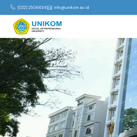
(022) 2506634
info@unikom.ac.id