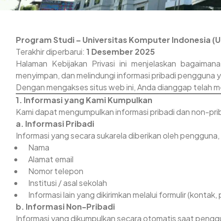
Program Studi – Universitas Komputer Indonesia (
Terakhir diperbarui:
1 Desember 2025
Halaman Kebijakan Privasi ini menjelaskan bagaiman
menyimpan, dan melindungi informasi pribadi pengguna
Dengan mengakses situs web ini, Anda dianggap telah me
1. Informasi yang Kami Kumpulkan
Kami dapat mengumpulkan informasi pribadi dan non-prib
a. Informasi Pribadi
Informasi yang secara sukarela diberikan oleh pengguna, 
Nama
Alamat email
Nomor telepon
Institusi / asal sekolah
Informasi lain yang dikirimkan melalui formulir (kontak
b. Informasi Non-Pribadi
Informasi yang dikumpulkan secara otomatis saat penggu