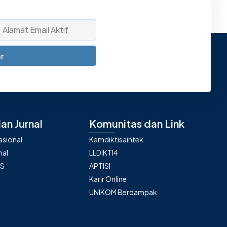
r
an Jurnal
Komunitas dan Link
nasional
Kemdiktisaintek
nal
LLDIKTI4
AS
APTISI
Karir Online
UNIKOM Berdampak