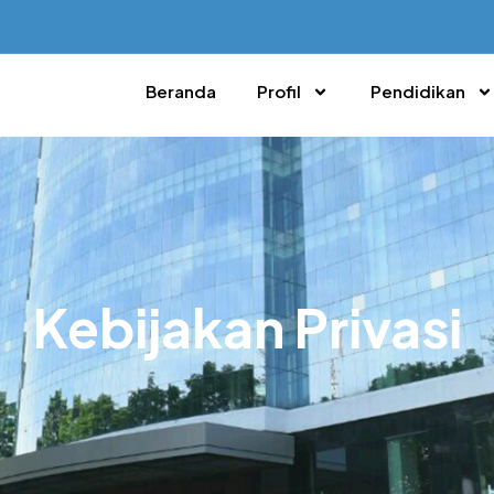
Beranda
Profil
Pendidikan
Kebijakan Privasi